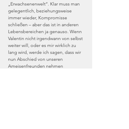
„Erwachsenenwelt“. Klar muss man 
gelegentlich, beziehungsweise 
immer wieder, Kompromisse 
schließen – aber das ist in anderen 
Lebensbereichen ja genauso. Wenn 
Valentin nicht irgendwann von selbst 
weiter will, oder es mir wirklich zu 
lang wird, werde ich sagen, dass wir 
nun Abschied von unseren 
Ameisenfreunden nehmen 
müssen..., nur um drei Meter weiter 
an einem kämpferisch blühenden 
Löwenzahn hängenzubleiben, dem 
wunderbarerweise mit seinen 
weichen, zarten Blättern der 
Durchbruch durch steinharten 
Asphalt gelang. It's magic! Und 
diese Magie kann uns über die 
Dunkelheit und Einsamkeit dieser 