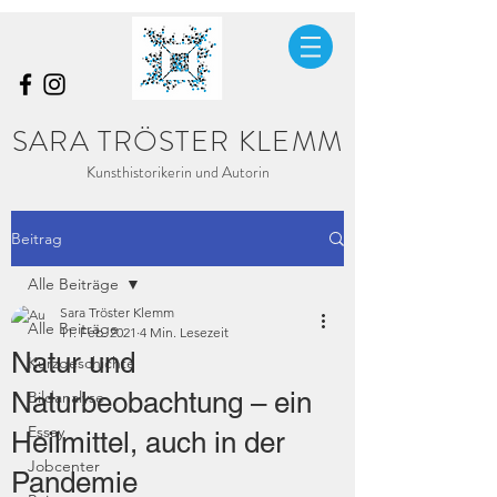
SARA TRÖSTER KLEMM
Kunsthistorikerin und Autorin
Beitrag
Alle Beiträge
Sara Tröster Klemm
Alle Beiträge
11. Feb. 2021
4 Min. Lesezeit
Natur und
Kurzgeschichte
Naturbeobachtung – ein
Bildanalyse
Essay
Heilmittel, auch in der
Jobcenter
Pandemie