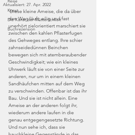
Reise
Aktualisiert:
27. Apr. 2022
Kunst
 Diese kleine Ameise, die da über 
den Weg läuft; eilig und fast 
Die Kunst der Mütterlichkeit
unerhört zielorientiert marschiert sie 
Buchrezension
zwischen den kahlen Pflasterfugen 
des Gehweges entlang. Ihre schier 
zahnseidedünnen Beinchen 
bewegen sich mit atemberaubender 
Geschwindigkeit; wie ein kleines 
Uhrwerk läuft sie von einer Seite zur 
anderen, nur um in einem kleinen 
Sandhäufchen mitten auf dem Weg 
zu verschwinden. Offenbar ist das ihr 
Bau. Und sie ist nicht allein. Eine 
Ameise an der anderen folgt ihr, 
wiederum andere laufen in die 
genau entgegengesetzte Richtung. 
Und nun sehe ich, dass sie 
hauchkleine Gegenstände in das 