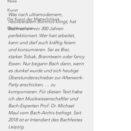
Reise
Kunst
Was nach ultramodernem, 
Die Kunst der Mütterlichkeit
neoliberalem Bonmot klingt, hat 
Buchrezension
Bach schon vor 300 Jahren 
perfektioniert. Wer hart arbeitet, 
kann und darf auch kräftig feiern 
und konsumieren. Sei es Bier, 
starker Tobak, Branntwein oder fancy 
Essen. Nur begann Bach dann, wenn 
es dunkel wurde und sich heutige 
Überstundenschieber zur Afterwork-
Party anschicken, … zu 
komponieren. Für diesen Text habe 
ich den Musikwissenschaftler und 
Bach-Experten Prof. Dr. Michael 
Maul vom Bach-Archiv befragt. Seit 
2018 ist er Intendant des Bachfestes 
Leipzig.