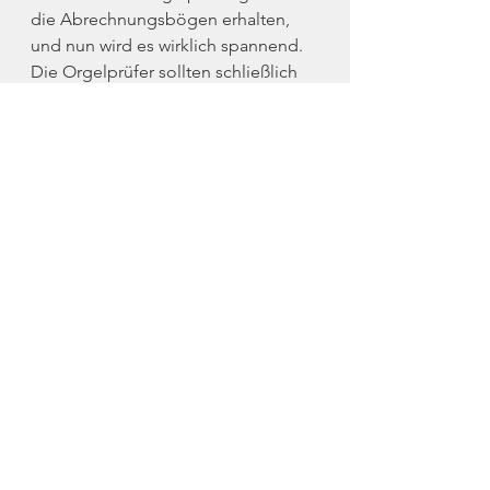
die Abrechnungsbögen erhalten, 
und nun wird es wirklich spannend. 
Die Orgelprüfer sollten schließlich 
so gut wie möglich behandelt 
werden mit dem Ziel, dass diese die 
neue Orgel möglichst hart bewerten 
würden, um so den armen 
Orgelbauer im Preis zu drücken. 
Bach war zu einer dreitägigen 
Prüfung der Christoph Cuncius-
Orgel in der Hallenser 
Liebfrauenkirche eingeladen – es ist 
bis heute ein wahres 
Meisterinstrument, das sämtliche 
Organistenträume erfüllt. Nach der 
Abnahme beugte sich der Koch 
über die Töpfe und tafelte auf: „Vor 
Speisung deß hochlöbl: 
Collegii 
der 