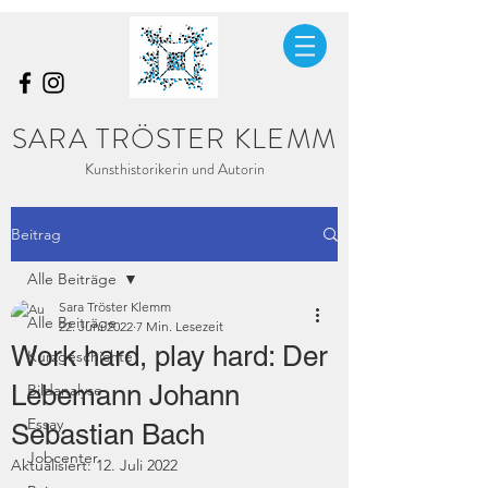
SARA TRÖSTER KLEMM
Kunsthistorikerin und Autorin
Beitrag
Alle Beiträge
Sara Tröster Klemm
Alle Beiträge
22. Juni 2022
7 Min. Lesezeit
Work hard, play hard: Der
Kurzgeschichte
Lebemann Johann
Bildanalyse
Essay
Sebastian Bach
Jobcenter
Aktualisiert:
12. Juli 2022