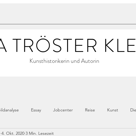
A TRÖSTER KL
Kunsthistorikerin und Autorin
ildanalyse
Essay
Jobcenter
Reise
Kunst
Di
m
4. Okt. 2020
3 Min. Lesezeit