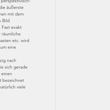
perspek­tivisch-
 die äußerste 
mmen mit dem 
 Bild 
. Fast exakt 
r räumliche 
asten etc. wird 
 um eine 
zig nach 
ie sich gerade 
 einen 
 bezeichnet 
türlich viele 