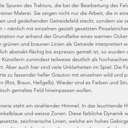
 die Spuren des Traktors, die bei der Bearbeitung des Fe
einer Malerei. Sie zeigen nicht nur die Arbeit, die in ei
en und gedeihenden Getreidefeld steckt, sondern sie ze
 – nämlich mit einzelnen gezielt gesetzten Pinselstrich
etation nur anhand der Grundfarbe eines warmen Ocker
n grünen und braunen Linien als Getreide interpretiert 
ch abstrakt-flächig bis expressiv gemalt ist, so wurden 
Künstlerin zumindest teilweise deutlich als hochwachse
rt. Aber auch hier sind viele Unklarheiten im Spiel: Die Fa
rte zu fassender heller Grauton mit einzelnen wild und p
n (Rot, Braun, Hellgelb). Wieder sind es Farben und Stru
istisch gemaltes Feld hineinpassen wollen.
nerie steht ein strahlender Himmel. In das leuchtende 
unkelblaue und weisse Zonen. Diese farbliche Dynamik w
 gesetzte, zeichnerische Linien, welche ein hohes Gebir