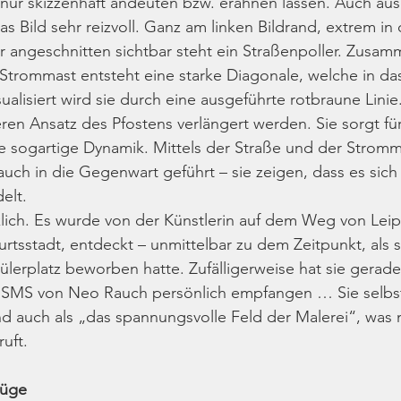
ur skizzenhaft andeuten bzw. erahnen lassen. Auch aus 
das Bild sehr reizvoll. Ganz am linken Bildrand, extrem in
r angeschnitten sichtbar steht ein Straßenpoller. Zusa
trommast entsteht eine starke Diagonale, welche in das
isualisiert wird sie durch eine ausgeführte rotbraune Linie
ren Ansatz des Pfostens verlängert werden. Sie sorgt fü
ine sogartige Dynamik. Mittels der Straße und der Stromm
auch in die Gegenwart geführt – sie zeigen, dass es sich
elt.
klich. Es wurde von der Künstlerin auf dem Weg von Leip
urtsstadt, entdeckt – unmittelbar zu dem Zeitpunkt, als s
lerplatz beworben hatte. Zufälligerweise hat sie gerade
 SMS von Neo Rauch persönlich empfangen … Sie selbst
d auch als „das spannungsvolle Feld der Malerei“, was na
uft.
züge