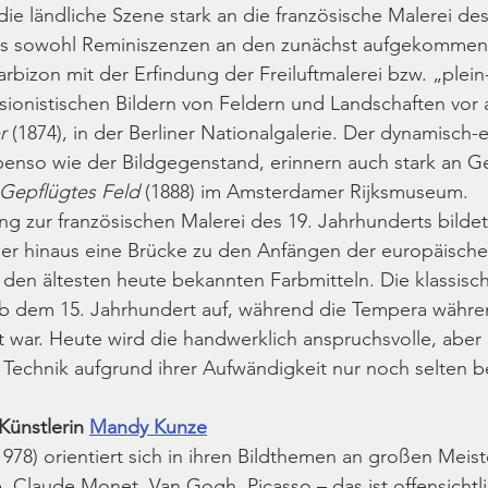
die ländliche Szene stark an die französische Malerei des
 es sowohl Reminiszenzen an den zunächst aufgekommene
bizon mit der Erfindung der Freiluftmalerei bzw. „plein-a
ionis­tischen Bildern von Feldern und Land­schaften vor
r 
(1874), in der Berliner National­galerie. Der dynamisch-
benso wie der Bild­gegen­stand, erinnern auch stark an 
Gepflügtes Feld 
(1888) im Amsterdamer Rijks­museum.
 zur französischen Malerei des 19. Jahrhunderts bildet 
r hinaus eine Brücke zu den Anfängen der europäischen 
den ältesten heute bekannten Farbmitteln. Die klassisc
ab dem 15. Jahrhundert auf, während die Tempera währe
t war. Heute wird die handwerklich anspruchsvolle, aber
Technik aufgrund ihrer Aufwändigkeit nur noch selten b
Künstlerin 
Mandy Kunze
78) orientiert sich in ihren Bildthemen an großen Meist
 Claude Monet, Van Gogh, Picasso – das ist offensichtl