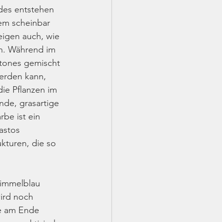
ldes entstehen 
nem scheinbar 
igen auch, wie 
en. Während im 
tones gemischt 
werden kann, 
die Pflanzen im 
nde, grasartige 
rbe ist ein 
astos 
kturen, die so 
Himmelblau 
ird noch 
ge am Ende 