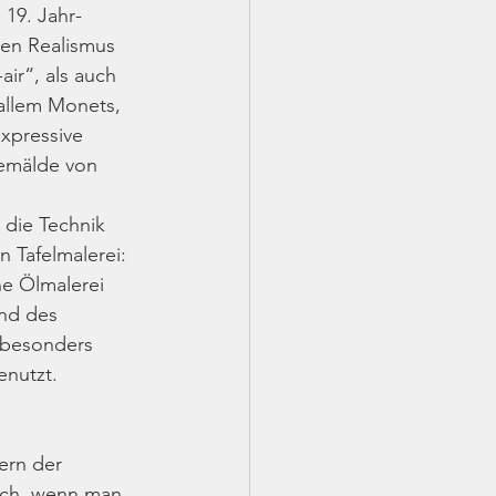
 19. Jahr­
n Rea­lismus 
ir“, als auch 
 allem Monets, 
expressive 
Gemälde von 
die Tech­nik 
Tafel­malerei: 
he Ölmalerei 
nd des 
 besonders 
enutzt.
ern der 
ich, wenn man 