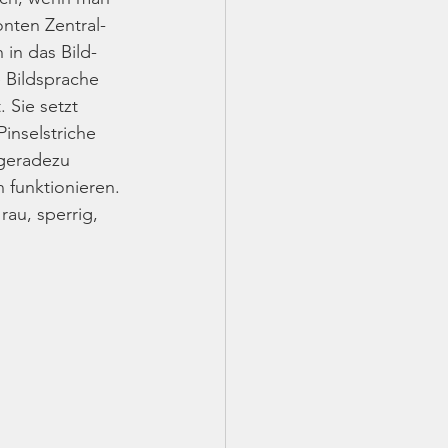
onten Zentral­
 in das Bild­
Bild­sprache 
 Sie setzt 
inselstriche 
 geradezu 
 funktionieren. 
rau, sperrig, 