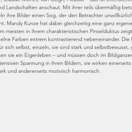
 und Landschaften anschaut. Mit ihrer teils übermäßig bet
n ihre Bilder einen Sog, der den Betrachter unwillkürlich
t. Mandy Kunze hat dabei gleichzeitig eine ganz eigene 
am meisten in ihrem charakteristischen Pinselduktus zeigt.
nzelne Farben extrem kontrastierend nebeneinander. Die P
ür sich selbst, einzeln, sie sind stark und selbstbe­wusst,
ten sie ein Eigenleben – und müssen doch im Bild­ganzen
ntensiven Spannung in ihren Bildern, sie wirken einerseits 
ark und andererseits motivisch harmonisch.