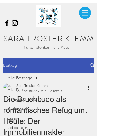
SARA TRÖSTER KLEMM
Kunsthistorikerin und Autorin
Beitrag
Alle Beiträge
Sara Tröster Klemm
Alle Beiträge
25. Jan. 2022
2 Min. Lesezeit
Die Bruchbude als
Kurzgeschichte
romantisches Refugium.
Bildanalyse
Essay
Heute: Der
Jobcenter
Immobilienmakler