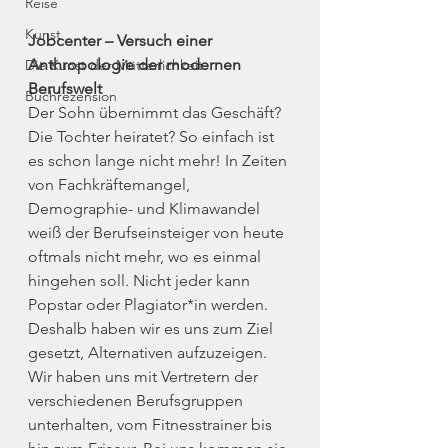
Reise
Kunst
Jobcenter – Versuch einer 
Anthropologie der modernen 
Die Kunst der Mütterlichkeit
Berufswelt
Buchrezension
Der Sohn übernimmt das Geschäft? 
Die Tochter heiratet? So einfach ist 
es schon lange nicht mehr! In Zeiten 
von Fachkräftemangel, 
Demographie- und Klimawandel 
weiß der Berufseinsteiger von heute 
oftmals nicht mehr, wo es einmal 
hingehen soll. Nicht jeder kann 
Popstar oder Plagiator*in werden. 
Deshalb haben wir es uns zum Ziel 
gesetzt, Alternativen aufzuzeigen. 
Wir haben uns mit Vertretern der 
verschiedenen Berufsgruppen 
unterhalten, vom Fitnesstrainer bis 