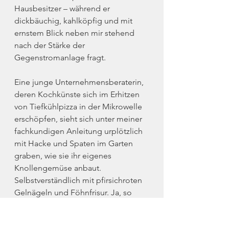
Hausbesitzer – während er 
dickbäuchig, kahlköpfig und mit 
ernstem Blick neben mir stehend 
nach der Stärke der 
Gegenstromanlage fragt.
Eine junge Unternehmensberaterin, 
deren Kochkünste sich im Erhitzen 
von Tiefkühlpizza in der Mikrowelle 
erschöpfen, sieht sich unter meiner 
fachkundigen Anleitung urplötzlich 
mit Hacke und Spaten im Garten 
graben, wie sie ihr eigenes 
Knollengemüse anbaut. 
Selbstverständlich mit pfirsichroten 
Gelnägeln und Föhnfrisur. Ja, so 
sind sie, so ist es und so wird es für 
immer bleiben. Als 